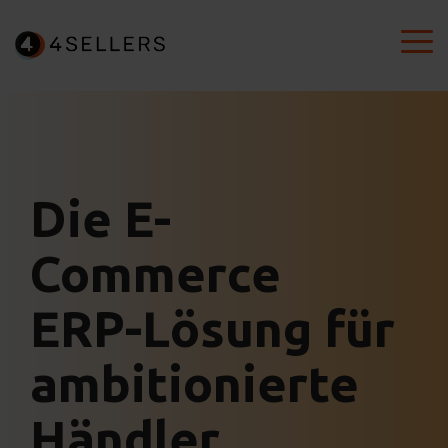
Skip
to
To
the
Me
main
content.
Die E-
Commerce
ERP-Lösung für
ambitionierte
Händler