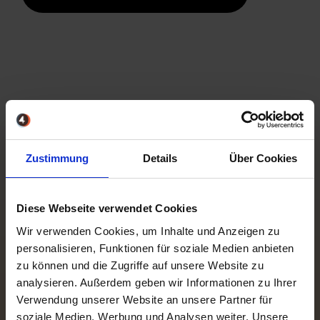
Zahlen, die für uns
Zustimmung
Details
Über Cookies
sprechen
Wir begleiten Händler auf Ihrem Weg – mit
Diese Webseite verwendet Cookies
Technologie, Erfahrung und echter Partnerschaft.
Wir verwenden Cookies, um Inhalte und Anzeigen zu
personalisieren, Funktionen für soziale Medien anbieten
zu können und die Zugriffe auf unsere Website zu
analysieren. Außerdem geben wir Informationen zu Ihrer
Verwendung unserer Website an unsere Partner für
25
soziale Medien, Werbung und Analysen weiter. Unsere