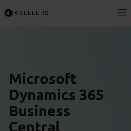
Skip
to
To
the
Me
main
content.
Microsoft
Dynamics 365
Business
Central