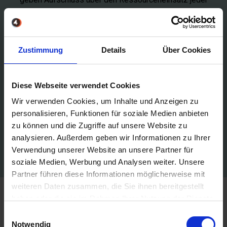
Plattform und dessen Optimierungspotenzial.
Zustimmung
Details
Über Cookies
Diese Webseite verwendet Cookies
JETZT BERATUNGSGESPRÄCH
Wir verwenden Cookies, um Inhalte und Anzeigen zu
VEREINBAREN
personalisieren, Funktionen für soziale Medien anbieten
zu können und die Zugriffe auf unsere Website zu
analysieren. Außerdem geben wir Informationen zu Ihrer
Verwendung unserer Website an unsere Partner für
soziale Medien, Werbung und Analysen weiter. Unsere
Partner führen diese Informationen möglicherweise mit
weiteren Daten zusammen, die Sie ihnen bereitgestellt
haben oder die sie im Rahmen Ihrer Nutzung der Dienste
gesammelt haben.
Einwilligungsauswahl
Die Highlights
Notwendig