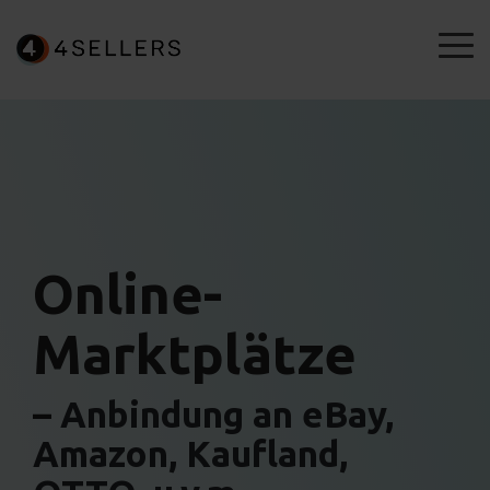
Skip
to
To
the
Me
main
content.
Online-
Marktplätze
–
Anbindung an eBay,
Amazon, Kaufland,